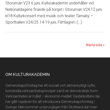
Storuman V23 6 juni, Kulturakademin underhåller vid
Nationaldagens firande på torget i Storuman V24 12 juni,
kl18 Kulturkonsert med musik och teater Tärnaby –
Sporthallen V24/25 14-19 juni, Filmlägret i […]
Nästa sida »
Footer
OM KULTURAKADEMIN
Gemenskapsföretag har ett socialt och allmännyttigt syfte,
komeriella verksamhetsprinciper samt en demokratisk form.
Verksamheten är målet – ekonomin medlet. Västerbottens län
har gått i spetsen för att introducera Gemenskapsföretag i
Sverige. Idén kommer ursprungligen från Skottland där man