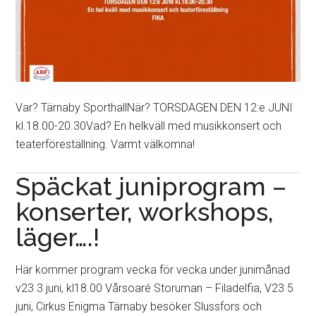
Var? Tärnaby SporthallNär? TORSDAGEN DEN 12:e JUNI
kl.18.00-20.30Vad? En helkväll med musikkonsert och
teaterföreställning. Varmt välkomna!
Späckat juniprogram –
konserter, workshops,
läger….!
Här kommer program vecka för vecka under junimånad
v23 3 juni, kl18.00 Vårsoaré Storuman – Filadelfia, V23 5
juni, Cirkus Enigma Tärnaby besöker Slussfors och