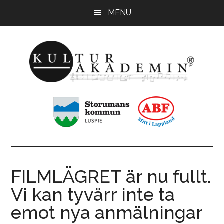
Hoppa
Hoppa
MENU
till
till
huvudinnehåll
sidfot
KulturAkademin
Musikskolan
i
Storumans
kommun
FILMLÄGRET är nu fullt.
Vi kan tyvärr inte ta
emot nya anmälningar