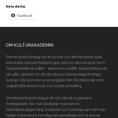
Dela detta:
Facebook
Footer
OM KULTURAKADEMIN
Gemenskapsföretag har ett socialt och allmännyttigt syfte,
komeriella verksamhetsprinciper samt en demokratisk form.
Verksamheten är målet – ekonomin medlet. Västerbottens län
har gått i spetsen för att introducera Gemenskapsföretag i
Sverige. Idén kommer ursprungligen från Skottland där man
skapat både ekonomisk och social utveckling.
Gemensamhetsföretag är ett nytt sätt att organisera
företagandet; där man tillvaratar människors
samhällsengagemang, kreativitet och kunskap samt att man
nyttjar människors förmåga att samarbeta och ta ansvar.