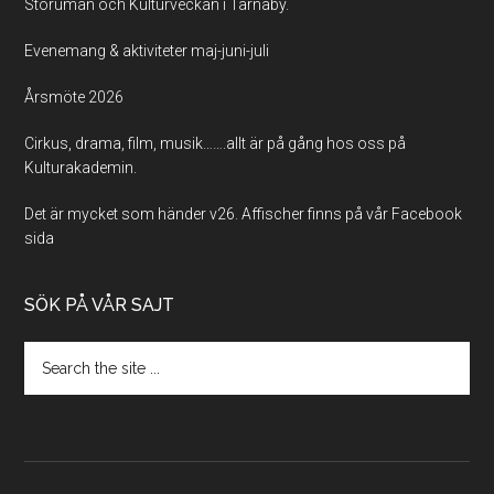
Storuman och Kulturveckan i Tärnaby.
Evenemang & aktiviteter maj-juni-juli
Årsmöte 2026
Cirkus, drama, film, musik…….allt är på gång hos oss på
Kulturakademin.
Det är mycket som händer v26. Affischer finns på vår Facebook
sida
SÖK PÅ VÅR SAJT
Search
the
site
...