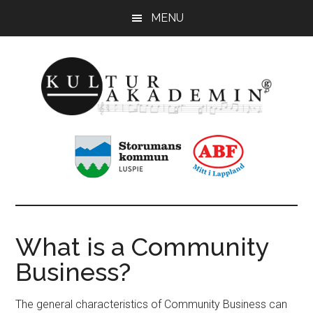
Hoppa
Hoppa
MENU
till
till
huvudinnehåll
sidfot
KulturAkademin
Musikskolan
i
Storumans
kommun
What is a Community
Business?
The general characteristics of Community Business can