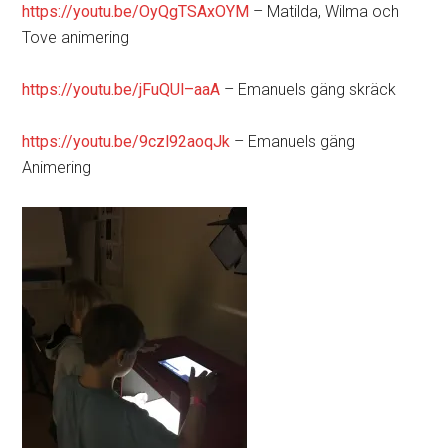
https://youtu.be/OyQgTSAxOYM
– Matilda, Wilma och
Tove animering
https://youtu.be/jFuQUl–aaA
– Emanuels gäng skräck
https://youtu.be/9czl92aoqJk
– Emanuels gäng
Animering