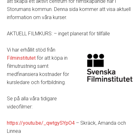
att skapa ett aktivt centrum för filmskapande här i
Storumans kommun. Denna sida kommer att visa aktuell
information om våra kurser.
AKTUELL FILMKURS: – inget planerat för tillfälle
Vi har erhållit stöd från
Filminstitutet
för att köpa in
filmutrustning samt
medfinansiera kostnader för
kursledare och fortbildning.
Se på alla våra tidigare
videofilmer:
https://youtu.be/_qwtgySYpO4
– Skräck, Amanda och
Linnea