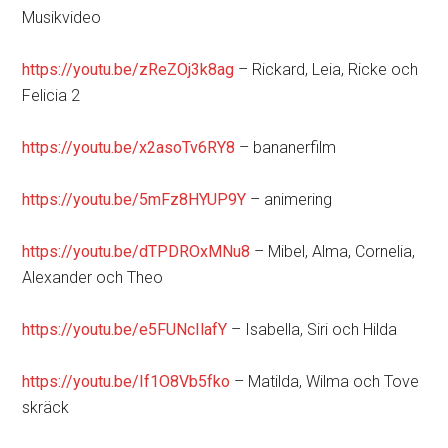
Musikvideo
https://youtu.be/zReZOj3k8ag
– Rickard, Leia, Ricke och
Felicia 2
https://youtu.be/x2asoTv6RY8
– bananerfilm
https://youtu.be/5mFz8HYUP9Y
– animering
https://youtu.be/dTPDROxMNu8
– Mibel, Alma, Cornelia,
Alexander och Theo
https://youtu.be/e5FUNcIlafY
– Isabella, Siri och Hilda
https://youtu.be/If1O8Vb5fko
– Matilda, Wilma och Tove
skräck