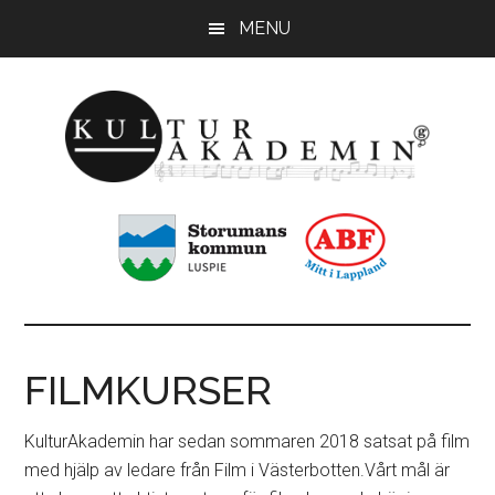
Hoppa
Hoppa
MENU
till
till
huvudinnehåll
sidfot
KulturAkademin
Musikskolan
i
Storumans
kommun
FILMKURSER
KulturAkademin har sedan sommaren 2018 satsat på film
med hjälp av ledare från Film i Västerbotten.Vårt mål är