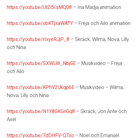
https://youtu.be/Ut2l5IsMQ08
– Ina Madja animation
https://youtu.be/obKTjsaWATY
– Freja och Ailo animation
https://youtu.be/rIxyeRJjP_8
– Skräck, Wilma, Nova, Lilly
och Nina
https://youtu.be/SXWLW_NbjGE
– Musikvideo – Freja
och Ailo
https://youtu.be/KPhV2Ukqp6E
– Musikvideo – Wilma,
Nova, Lilly och Nina
https://youtu.be/N1Y8GKGnGq8
– Skräck, Jon Ante och
Axel
https://youtu.be/7dDHFV-QTxo
– Noel och Emanuel