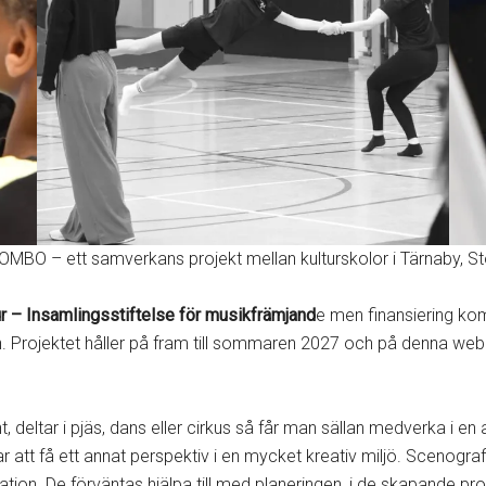
OMBO – ett samverkans projekt mellan kulturskolor i Tärnaby, S
r – Insamlingsstiftelse för musikfrämjand
e men finansiering ko
Projektet håller på fram till sommaren 2027 och på denna webb
, deltar i pjäs, dans eller cirkus så får man sällan medverka i en
få ett annat perspektiv i en mycket kreativ miljö. Scenografi, tek
sation. De förväntas hjälpa till med planeringen, i de skapande 