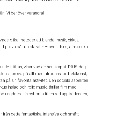
län. Vi behöver varandra!
vade olika metoder att blanda musik, cirkus,
 prova på alla aktiviter – även dans, afrikanska
unde träffas, visar vad de har skapat. På lördag
k alla prova på allt med afrodans, bild, eldkonst,
a på sin favorita aktivitet. Den sociala aspekten
s inslag och rolig musik, thriller film med
bjöd ungdomar in byborna till en rad uppträdanden,
från detta fantastiska, intensiva och smått