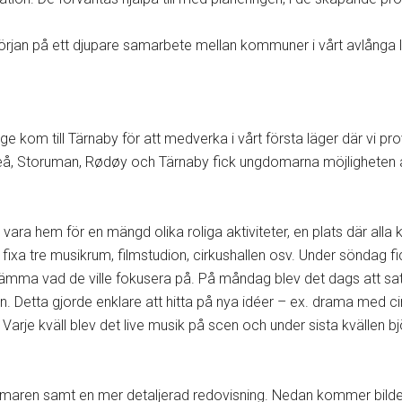
början på ett djupare samarbete mellan kommuner i vårt avlånga 
 kom till Tärnaby för att medverka i vårt första läger där vi pro
eå, Storuman, Rødøy och Tärnaby fick ungdomarna möjligheten att
ra hem för en mängd olika roliga aktiviteter, en plats där alla k
fixa tre musikrum, filmstudion, cirkushallen osv. Under söndag fic
tämma vad de ville fokusera på. På måndag blev det dags att sats
Detta gjorde enklare att hitta på nya idéer – ex. drama med cirku
Varje kväll blev det live musik på scen och under sista kvällen 
maren samt en mer detaljerad redovisning. Nedan kommer bilder 