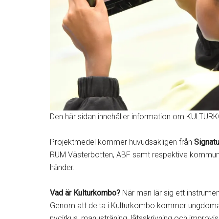
Den här sidan innehåller information om KULTURK
Projektmedel kommer huvudsakligen från
Signatu
RUM Västerbotten, ABF samt respektive kommun. 
händer.
Vad är Kulturkombo?
När man lär sig ett instrument
Genom att delta i Kulturkombo kommer ungdomar att 
nycirkus, manusträning, låtsskrivning och improvi