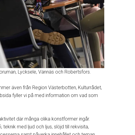
toruman, Lycksele, Vännäs och Robertsfors.
mmer även från Region Västerbotten, Kulturrådet,
sida fyller vi på med information om vad som
 aktivitet där många olika konstformer ingår.
nik med ljud och ljus, slöjd till rekvisita,
processerna samt påverka innehållet och teman.