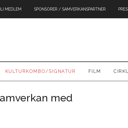
BLI MEDLEM
SPONSORER / SAMVERKANSPARTNER
PRES
in
KULTURKOMBO/SIGNATUR
FILM
CIRK
samverkan med