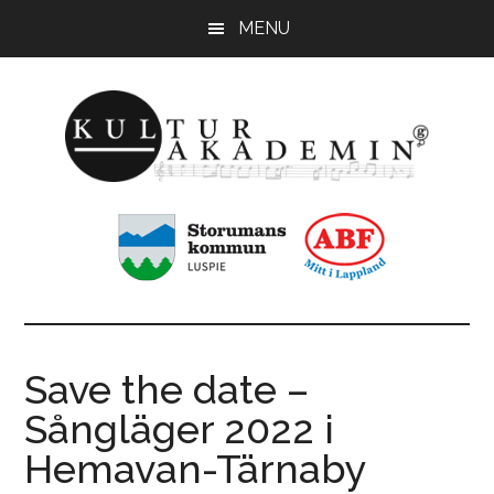
Hoppa
Hoppa
MENU
till
till
huvudinnehåll
sidfot
KulturAkademin
Musikskolan
i
Storumans
kommun
Save the date –
Sångläger 2022 i
Hemavan-Tärnaby