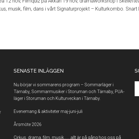
 12 nov, Filmquiz på Akkan 19 nov, dramaworkshop i Skellefteå
rkus, musik, film, dans i vårt Signaturprojekt – Kulturkombo. 
SENASTE INLÄGGEN
S
Se
Nu börjar vi sommarens program – Sommarläger i
th
Tärnaby, Sommarmusiker i Storuman och Tärnaby, PUA-
si
läger i Storuman och Kulturveckan i Tärnaby.
...
Evenemang & aktiviteter maj-juni-juli
r
Årsmöte 2026
Cirkus, drama, film, musik…….allt är på gång hos oss på