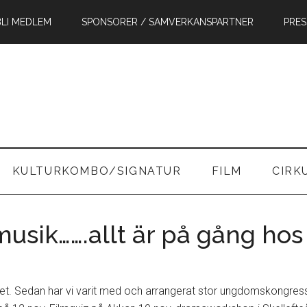
BLI MEDLEM
SPONSORER / SAMVERKANSPARTNER
PRES
in
KULTURKOMBO/SIGNATUR
FILM
CIRK
musik…….allt är på gång hos
i länet. Sedan har vi varit med och arrangerat stor ungdomskongr