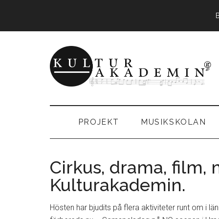
Hoppa
Skip
Hoppa
till
to
till
huvudinnehåll
secondary
sidfot
menu
KulturAkadem
Musikskolan
i
Storumans
PROJEKT
MUSIKSKOLAN
kommun
Cirkus, drama, film, 
Kulturakademin.
Hösten har bjudits på flera aktiviteter runt om 