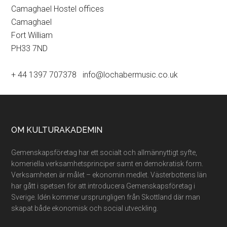
Camaghael Hostel offices
Camaghael
Fort William
PH33 7ND
+ 44 1397 707378 info@lochabermusic.co.uk
Footer
OM KULTURAKADEMIN
Gemenskapsföretag har ett socialt och allmännyttigt syfte,
komeriella verksamhetsprinciper samt en demokratisk form.
Verksamheten är målet – ekonomin medlet. Västerbottens län
har gått i spetsen för att introducera Gemenskapsföretag i
Sverige. Idén kommer ursprungligen från Skottland där man
skapat både ekonomisk och social utveckling.