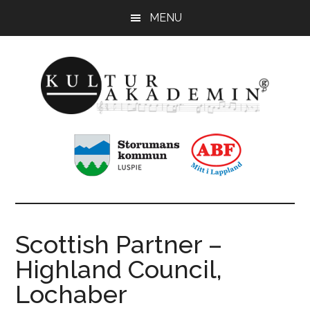
Hoppa
Hoppa
MENU
till
till
huvudinnehåll
sidfot
KulturAkademin
Musikskolan
i
Storumans
kommun
Scottish Partner –
Highland Council,
Lochaber