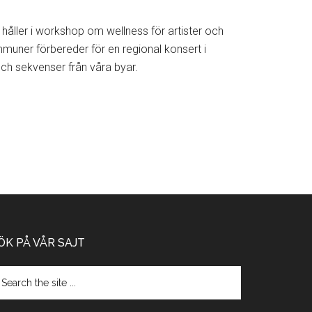
håller i workshop om wellness för artister och
uner förbereder för en regional konsert i
och sekvenser från våra byar.
ÖK PÅ VÅR SAJT
arch
e
te