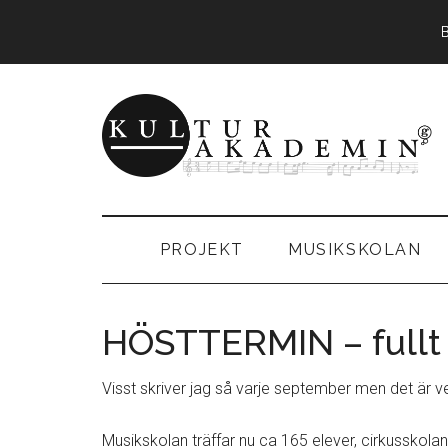
Hoppa
Skip
Hoppa
till
to
till
huvudinnehåll
secondary
sidfot
menu
KulturAkadem
Musikskolan
i
Storumans
PROJEKT
MUSIKSKOLAN
kommun
HÖSTTERMIN – fullt ö
Visst skriver jag så varje september men det är ve
Musikskolan träffar nu ca 165 elever, cirkusskolan