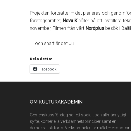
Projekten fortsätter – det planeras och genomför
företagsamhet,
Nova K
håller på att installera tek
november, Filmen från vårt
Nordplus
besök i Balt
…..och snart är det Jul !
Dela detta:
Facebook
Footer
OM KULTURAKADEMIN
Gemenskapsföretag har ett socialt och allmännyttigt
syfte, komeriella verksamhetsprinciper samt en
demokratisk form. Verksamheten är målet – ekonomin