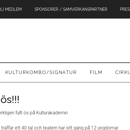
BLI MEDLEM
SPONSORER / SAMVERKANSPARTNER
PRES
in
KULTURKOMBO/SIGNATUR
FILM
CIRK
s!!!
rkligen fullt ös på Kulturakademin.
 träffar ett 40 tal och teatern har sitt gäng på 12 ungdomar