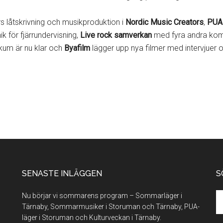
s låtskrivning och musikproduktion i
Nordic Music Creators
,
PUA
nik för fjärrundervisning,
Live rock samverkan
med fyra andra komm
ikum är nu klar och
Byafilm
lägger upp nya filmer med intervjuer 
SENASTE INLÄGGEN
S
Se
Nu börjar vi sommarens program – Sommarläger i
th
Tärnaby, Sommarmusiker i Storuman och Tärnaby, PUA-
si
läger i Storuman och Kulturveckan i Tärnaby.