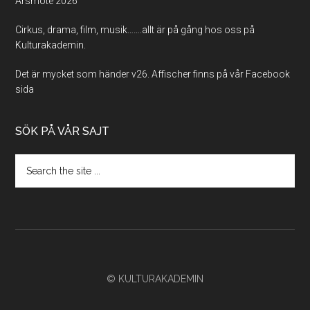
Årsmöte 2026
Cirkus, drama, film, musik…….allt är på gång hos oss på
Kulturakademin.
Det är mycket som händer v26. Affischer finns på vår Facebook
sida
SÖK PÅ VÅR SAJT
Search
the
site
...
© KULTURAKADEMIN