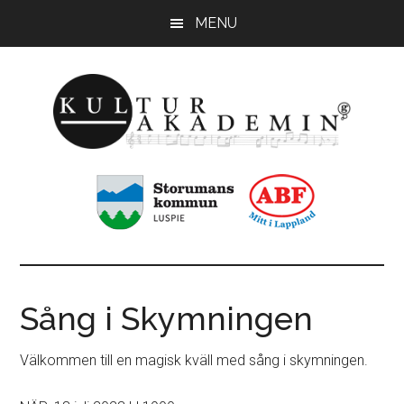
Hoppa
Hoppa
MENU
till
till
huvudinnehåll
sidfot
KulturAkademin
Musikskolan
i
Storumans
kommun
Sång i Skymningen
Välkommen till en magisk kväll med sång i skymningen.