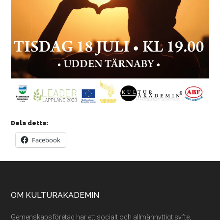
Dela detta:
Facebook
Footer
OM KULTURAKADEMIN
Gemenskapsföretag har ett socialt och allmännyttigt syfte,