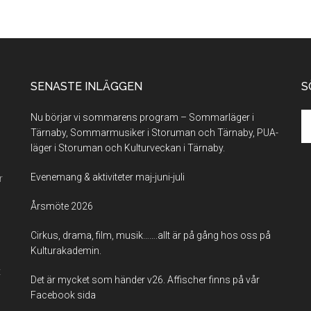
SENASTE INLÄGGEN
S
Se
Nu börjar vi sommarens program – Sommarläger i
th
Tärnaby, Sommarmusiker i Storuman och Tärnaby, PUA-
si
läger i Storuman och Kulturveckan i Tärnaby.
...
Evenemang & aktiviteter maj-juni-juli
r
Årsmöte 2026
Cirkus, drama, film, musik…….allt är på gång hos oss på
Kulturakademin.
t
Det är mycket som händer v26. Affischer finns på vår
Facebook sida