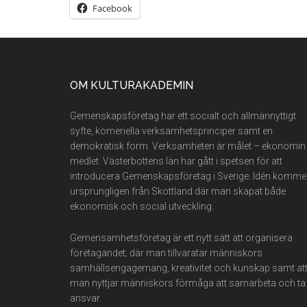
Facebook
Footer
OM KULTURAKADEMIN
Gemenskapsföretag har ett socialt och allmännyttigt
syfte, komeriella verksamhetsprinciper samt en
demokratisk form. Verksamheten är målet – ekonomin
medlet. Västerbottens län har gått i spetsen för att
introducera Gemenskapsföretag i Sverige. Idén komme
ursprungligen från Skottland där man skapat både
ekonomisk och social utveckling.
Gemensamhetsföretag är ett nytt sätt att organisera
företagandet; där man tillvaratar människors
samhällsengagemang, kreativitet och kunskap samt at
man nyttjar människors förmåga att samarbeta och ta
ansvar.