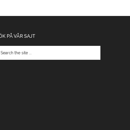
ÖK PÅ VÅR SAJT
arch
e
te