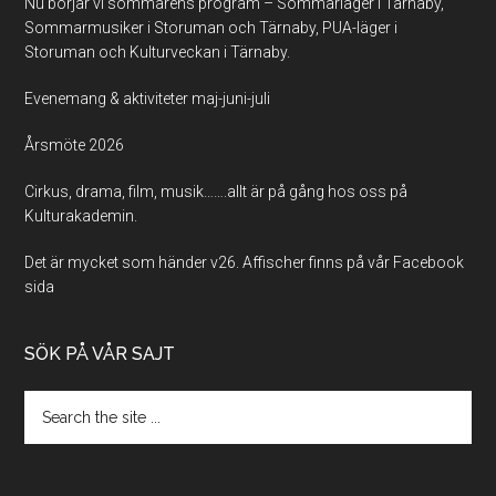
Nu börjar vi sommarens program – Sommarläger i Tärnaby,
Sommarmusiker i Storuman och Tärnaby, PUA-läger i
Storuman och Kulturveckan i Tärnaby.
Evenemang & aktiviteter maj-juni-juli
Årsmöte 2026
Cirkus, drama, film, musik…….allt är på gång hos oss på
Kulturakademin.
Det är mycket som händer v26. Affischer finns på vår Facebook
sida
SÖK PÅ VÅR SAJT
Search
the
site
...