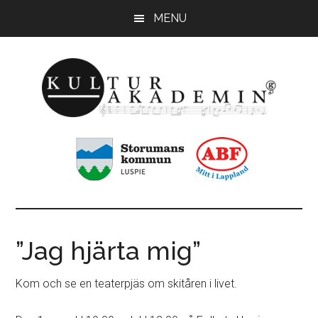
Hoppa
Hoppa
MENU
till
till
huvudinnehåll
sidfot
KulturAkademin
Musikskolan
i
Storumans
kommun
”Jag hjärta mig”
Kom
och se en teaterpjäs om skitåren i livet.