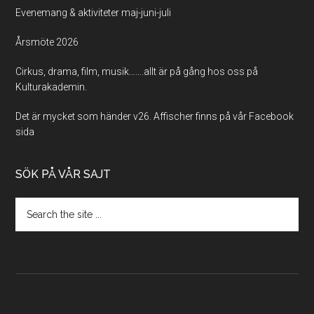
Evenemang & aktiviteter maj-juni-juli
Årsmöte 2026
Cirkus, drama, film, musik…….allt är på gång hos oss på
Kulturakademin.
Det är mycket som händer v26. Affischer finns på vår Facebook
sida
SÖK PÅ VÅR SAJT
Search
the
site
...