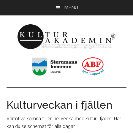
Hoppa
Hoppa
MENU
till
till
huvudinnehåll
sidfot
KulturAkademin
Musikskolan
i
Storumans
kommun
Kulturveckan i fjällen
Varmt välkomna till en hel vecka med kultur i fjällen. Här
kan du se schemat för alla dagar.