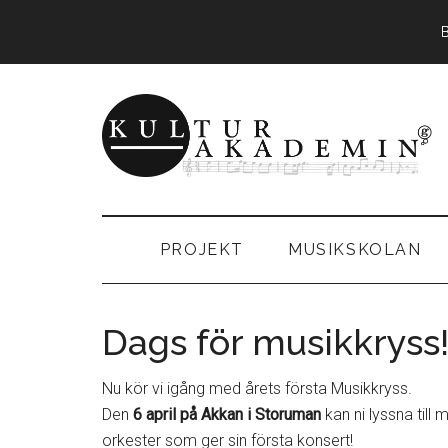
Hoppa
Skip
Hoppa
till
to
till
huvudinnehåll
secondary
sidfot
menu
KulturAkadem
Musikskolan
i
Storumans
PROJEKT
MUSIKSKOLAN
kommun
Dags för musikkryss
Nu kör vi igång med årets första Musikkryss.
Den
6 april på Akkan i Storuman
kan ni lyssna till
orkester som ger sin första konsert!