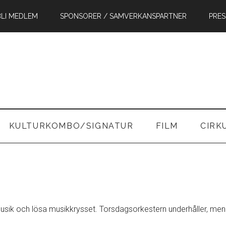
BLI MEDLEM
SPONSORER / SAMVERKANSPARTNER
PRES
in
KULTURKOMBO/SIGNATUR
FILM
CIRK
!
 musik och lösa musikkrysset. Torsdagsorkestern underhåller, men