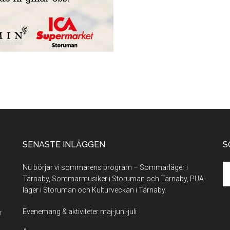
SENASTE INLÄGGEN
S
Se
Nu börjar vi sommarens program – Sommarläger i
th
Tärnaby, Sommarmusiker i Storuman och Tärnaby, PUA-
si
läger i Storuman och Kulturveckan i Tärnaby.
...
Evenemang & aktiviteter maj-juni-juli
r