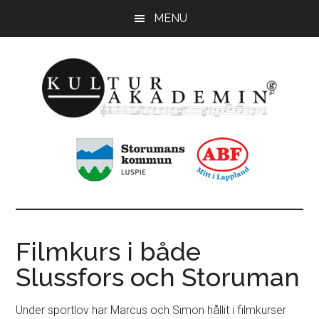
Hoppa
Hoppa
MENU
till
till
huvudinnehåll
sidfot
KulturAkademin
Musikskolan
i
Storumans
kommun
Filmkurs i både
Slussfors och Storuman
Under sportlov har Marcus och Simon hållit i filmkurser