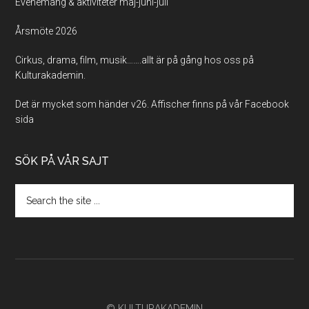
Evenemang & aktiviteter maj-juni-juli
Årsmöte 2026
Cirkus, drama, film, musik…….allt är på gång hos oss på
Kulturakademin.
Det är mycket som händer v26. Affischer finns på vår Facebook
sida
SÖK PÅ VÅR SAJT
Search
the
site
...
© KULTURAKADEMIN