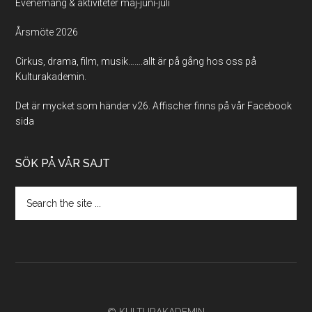
Evenemang & aktiviteter maj-juni-juli
Årsmöte 2026
Cirkus, drama, film, musik…….allt är på gång hos oss på
Kulturakademin.
Det är mycket som händer v26. Affischer finns på vår Facebook
sida
SÖK PÅ VÅR SAJT
Search
the
site
...
© KULTURAKADEMIN