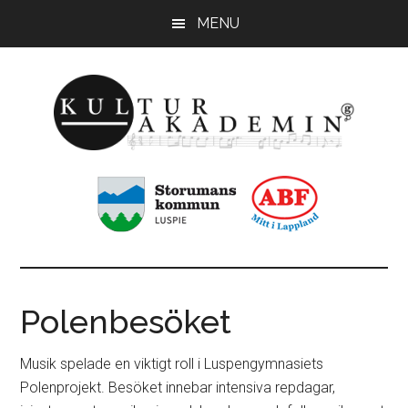
Hoppa
Hoppa
MENU
till
till
huvudinnehåll
sidfot
KulturAkademin
Musikskolan
i
Storumans
kommun
Polenbesöket
Musik spelade en viktigt roll i Luspengymnasiets
Polenprojekt. Besöket innebar intensiva repdagar,