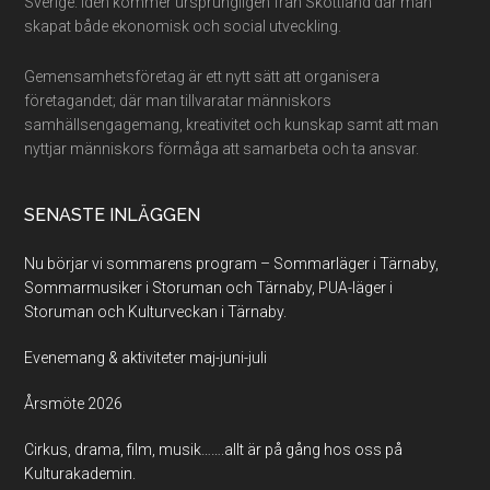
Sverige. Idén kommer ursprungligen från Skottland där man
skapat både ekonomisk och social utveckling.
Gemensamhetsföretag är ett nytt sätt att organisera
företagandet; där man tillvaratar människors
samhällsengagemang, kreativitet och kunskap samt att man
nyttjar människors förmåga att samarbeta och ta ansvar.
SENASTE INLÄGGEN
Nu börjar vi sommarens program – Sommarläger i Tärnaby,
Sommarmusiker i Storuman och Tärnaby, PUA-läger i
Storuman och Kulturveckan i Tärnaby.
Evenemang & aktiviteter maj-juni-juli
Årsmöte 2026
Cirkus, drama, film, musik…….allt är på gång hos oss på
Kulturakademin.