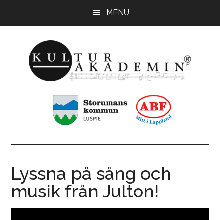
Hoppa
Hoppa
MENU
till
till
huvudinnehåll
sidfot
KulturAkademin
Musikskolan
i
Storumans
kommun
Lyssna på sång och
musik från Julton!