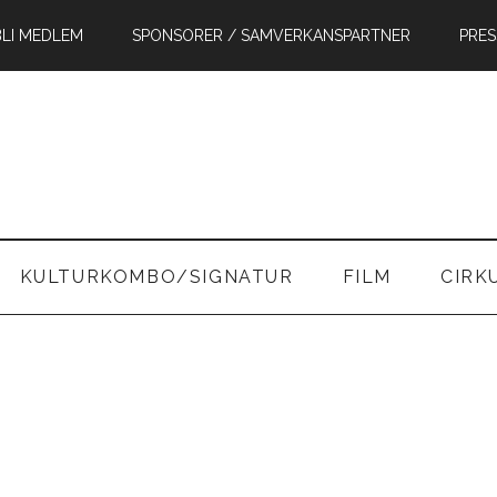
BLI MEDLEM
SPONSORER / SAMVERKANSPARTNER
PRES
in
KULTURKOMBO/SIGNATUR
FILM
CIRK