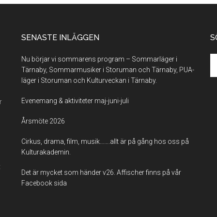
SENASTE INLÄGGEN
S
Se
Nu börjar vi sommarens program – Sommarläger i
th
Tärnaby, Sommarmusiker i Storuman och Tärnaby, PUA-
si
läger i Storuman och Kulturveckan i Tärnaby.
...
Evenemang & aktiviteter maj-juni-juli
r
Årsmöte 2026
Cirkus, drama, film, musik…….allt är på gång hos oss på
Kulturakademin.
t
Det är mycket som händer v26. Affischer finns på vår
Facebook sida