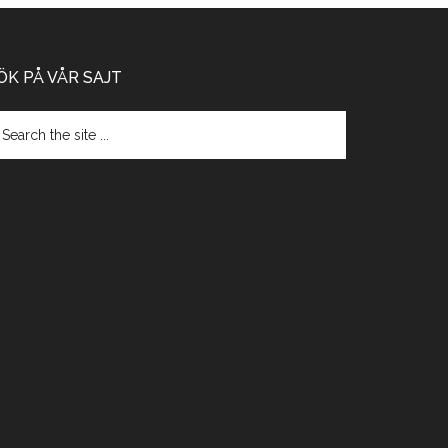
ÖK PÅ VÅR SAJT
arch
e
te