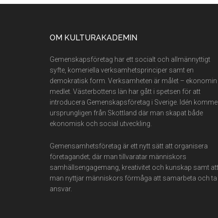
Footer
OM KULTURAKADEMIN
Gemenskapsföretag har ett socialt och allmännyttigt
syfte, komeriella verksamhetsprinciper samt en
demokratisk form. Verksamheten är målet – ekonomin
medlet. Västerbottens län har gått i spetsen för att
introducera Gemenskapsföretag i Sverige. Idén komme
ursprungligen från Skottland där man skapat både
ekonomisk och social utveckling.
Gemensamhetsföretag är ett nytt sätt att organisera
företagandet; där man tillvaratar människors
samhällsengagemang, kreativitet och kunskap samt at
man nyttjar människors förmåga att samarbeta och ta
ansvar.