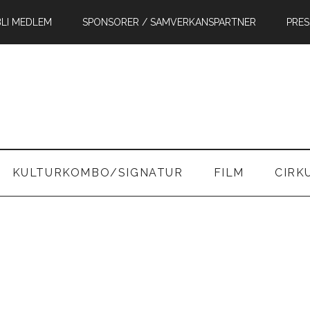
BLI MEDLEM
SPONSORER / SAMVERKANSPARTNER
PRES
in
KULTURKOMBO/SIGNATUR
FILM
CIRK