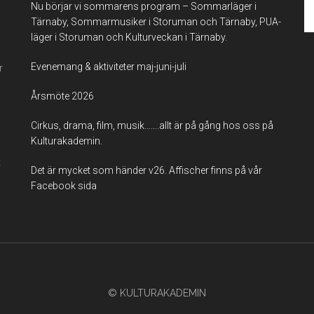
Se
Nu börjar vi sommarens program – Sommarläger i
th
Tärnaby, Sommarmusiker i Storuman och Tärnaby, PUA-
si
läger i Storuman och Kulturveckan i Tärnaby.
...
Evenemang & aktiviteter maj-juni-juli
r
Årsmöte 2026
Cirkus, drama, film, musik…….allt är på gång hos oss på
Kulturakademin.
t
Det är mycket som händer v26. Affischer finns på vår
Facebook sida
© KULTURAKADEMIN