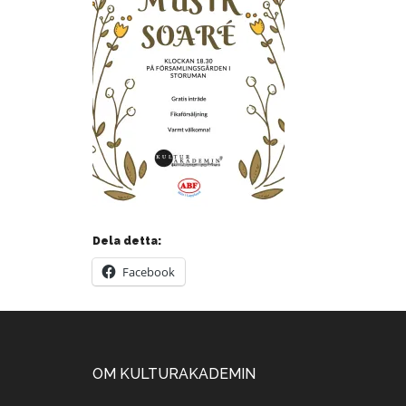
Dela detta:
Facebook
Footer
OM KULTURAKADEMIN