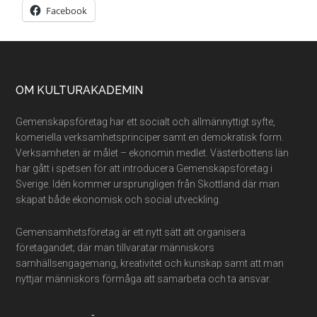
Facebook
Footer
OM KULTURAKADEMIN
Gemenskapsföretag har ett socialt och allmännyttigt syfte,
komeriella verksamhetsprinciper samt en demokratisk form.
Verksamheten är målet – ekonomin medlet. Västerbottens län
har gått i spetsen för att introducera Gemenskapsföretag i
Sverige. Idén kommer ursprungligen från Skottland där man
skapat både ekonomisk och social utveckling.
Gemensamhetsföretag är ett nytt sätt att organisera
företagandet; där man tillvaratar människors
samhällsengagemang, kreativitet och kunskap samt att man
nyttjar människors förmåga att samarbeta och ta ansvar.