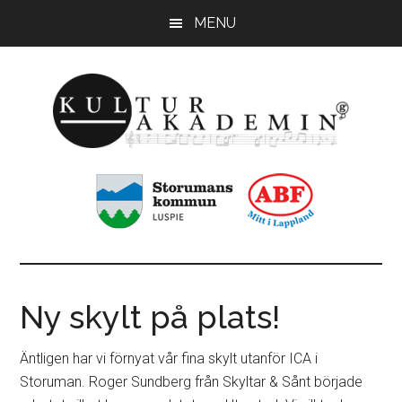
Hoppa
Hoppa
MENU
till
till
huvudinnehåll
sidfot
KulturAkademin
Musikskolan
i
Storumans
kommun
Ny skylt på plats!
Äntligen har vi förnyat vår fina skylt utanför ICA i
Storuman. Roger Sundberg från Skyltar & Sånt började