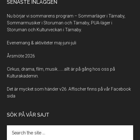
SENASTE INLÄGGEN
Nu börjar vi sommarens program – Sommarläger i Tärnaby,
Sommarmusiker i Storuman och Tärnaby, PUA-läger i
Storuman och Kulturveckan i Tärnaby.
Evenemang & aktiviteter maj-juni-juli
Årsmöte 2026
Cirkus, drama, film, musik…….allt är på gång hos oss på
Kulturakademin.
Det är mycket som händer v26. Affischer finns på vår Facebook
sida
SÖK PÅ VÅR SAJT
Search
the