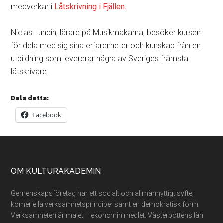
medverkar i
Låtskrivning i Fjällen.
Niclas Lundin, lärare på Musikmakarna, besöker kursen
för dela med sig sina erfarenheter och kunskap från en
utbildning som levererar några av Sveriges främsta
låtskrivare.
Dela detta:
Facebook
Footer
OM KULTURAKADEMIN
Gemenskapsföretag har ett socialt och allmännyttigt syfte,
komeriella verksamhetsprinciper samt en demokratisk form.
Verksamheten är målet – ekonomin medlet. Västerbottens län