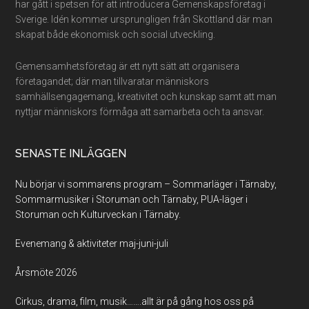
har gått i spetsen för att introducera Gemenskapsföretag i
Sverige. Idén kommer ursprungligen från Skottland där man
skapat både ekonomisk och social utveckling.
Gemensamhetsföretag är ett nytt sätt att organisera
företagandet; där man tillvaratar människors
samhällsengagemang, kreativitet och kunskap samt att man
nyttjar människors förmåga att samarbeta och ta ansvar.
SENASTE INLÄGGEN
Nu börjar vi sommarens program – Sommarläger i Tärnaby,
Sommarmusiker i Storuman och Tärnaby, PUA-läger i
Storuman och Kulturveckan i Tärnaby.
Evenemang & aktiviteter maj-juni-juli
Årsmöte 2026
Cirkus, drama, film, musik…….allt är på gång hos oss på