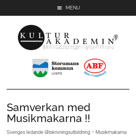
Hoppa
Hoppa
MENU
till
till
huvudinnehåll
sidfot
KulturAkademin
Musikskolan
i
Storumans
kommun
Samverkan med
Musikmakarna !!
Sveriges ledande låtskrivningsutbildning – Musikmakarna