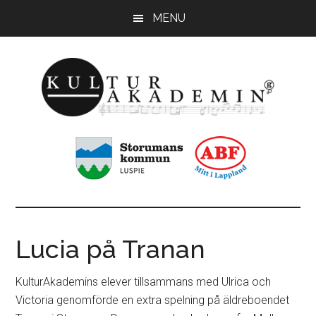
Hoppa
Hoppa
MENU
till
till
huvudinnehåll
sidfot
KulturAkademin
Musikskolan
i
Storumans
kommun
Lucia på Tranan
KulturAkademins elever tillsammans med Ulrica och
Victoria genomförde en extra spelning på äldreboendet