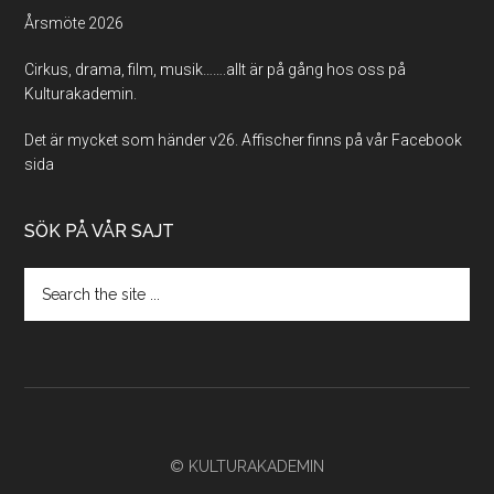
Årsmöte 2026
Cirkus, drama, film, musik…….allt är på gång hos oss på
Kulturakademin.
Det är mycket som händer v26. Affischer finns på vår Facebook
sida
SÖK PÅ VÅR SAJT
Search
the
site
...
© KULTURAKADEMIN