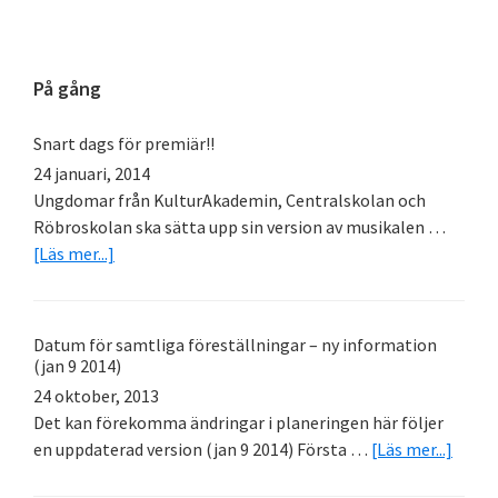
Primärt
På gång
sidofält
Snart dags för premiär!!
24 januari, 2014
Ungdomar från KulturAkademin, Centralskolan och
Röbroskolan ska sätta upp sin version av musikalen …
om
[Läs mer...]
Snart
dags
för
Datum för samtliga föreställningar – ny information
premiär!!
(jan 9 2014)
24 oktober, 2013
Det kan förekomma ändringar i planeringen här följer
om
en uppdaterad version (jan 9 2014) Första …
[Läs mer...]
Datu