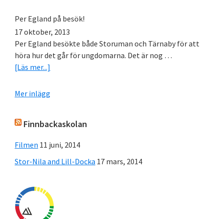
för
samtl
Per Egland på besök!
föres
17 oktober, 2013
–
Per Egland besökte både Storuman och Tärnaby för att
ny
höra hur det går för ungdomarna. Det är nog …
infor
om
[Läs mer...]
(jan
Per
9
Egland
Mer inlägg
2014)
på
besök!
Finnbackaskolan
Filmen
11 juni, 2014
Stor-Nila and Lill-Docka
17 mars, 2014