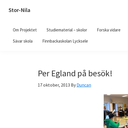
Hoppa
Hoppa
Hoppa
Stor-Nila
till
till
till
En
huvudnavigering
huvudinnehåll
det
musikal
primära
Om Projektet
Studiematerial – skolor
Forska vidare
om
sidofältet
Sävar skola
Finnbackaskolan Lycksele
den
samiske
legenden
Stor-
Per Egland på besök!
Nila
och
17 oktober, 2013
By
Duncan
hans
hustru
Lill-
docka