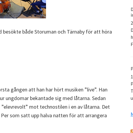
D
i
2
D
d besökte både Storuman och Tärnaby för att höra
h
P
1
P
rsta gången att han har hört musiken ”live”. Han
T
 hur ungdomar bekantade sig med låtarna. Sedan
u
 ”elevrevolt” mot technostilen i en av låtarna. Det
M
e Per som satt upp halva natten för att arrangera