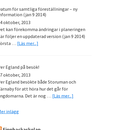
för
atum för samtliga föreställningar – ny
premiär!!
nformation (jan 9 2014)
4 oktober, 2013
et kan förekomma ändringar i planeringen
är följer en uppdaterad version (jan 9 2014)
om
Första …
[Läs mer...]
Datum
för
samtliga
er Egland på besök!
föreställningar
7 oktober, 2013
–
er Egland besökte både Storuman och
ny
ärnaby för att höra hur det går för
information
om
ngdomarna. Det är nog …
[Läs mer...]
(jan
Per
9
Egland
er inlägg
2014)
på
besök!
Finnbackaskolan