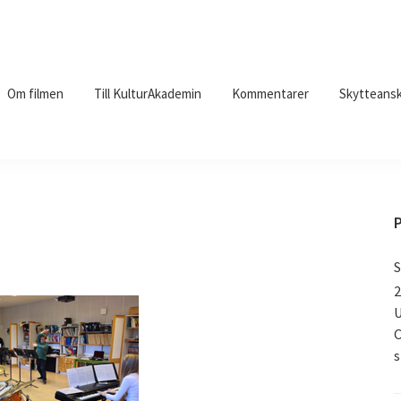
Om filmen
Till KulturAkademin
Kommentarer
Skytteansk
S
2
U
C
s