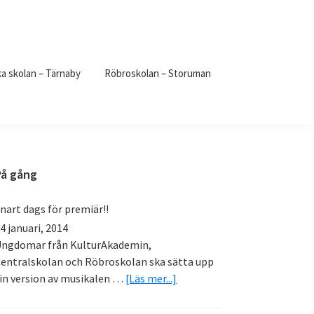
a skolan – Tärnaby
Röbroskolan – Storuman
Primärt
På gång
sidofält
nart dags för premiär!!
4 januari, 2014
ngdomar från KulturAkademin,
entralskolan och Röbroskolan ska sätta upp
om
in version av musikalen …
[Läs mer...]
Snart
dags